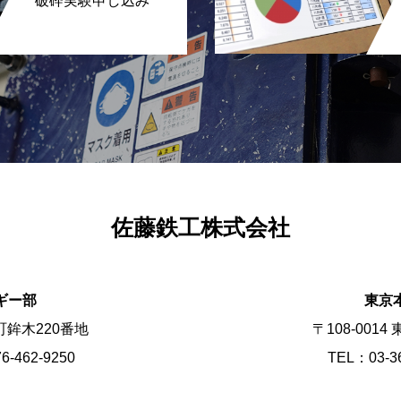
破砕実験申し込み
佐藤鉄工株式会社
ギー部
東京
町鉾木220番地
〒108-0014
-462-9250
TEL：03-36