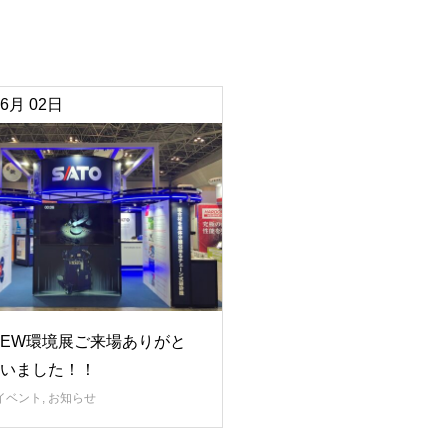
6月
02日
5NEW環境展ご来場ありがと
いました！！
イベント
,
お知らせ